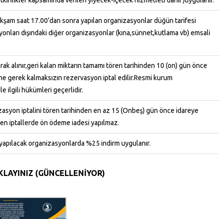
inlikler kapsamında verilen yiyecek-içecek hizmetleti dahil )uygulanır.
. Akşam saat 17.00’dan sonra yapılan organizasyonlar düğün tarifesi
onları dışındaki diğer organizasyonlar (kına,sünnet,kutlama vb) emsali
k alınır,geri kalan miktarın tamamı tören tarihinden 10 (on) gün önce
ime gerek kalmaksızın rezervasyon iptal edilir.Resmi kurum
 ilgili hükümleri geçerlidir.
asyon iptalini tören tarihinden en az 15 (Onbeş) gün önce idareye
yen iptallerde ön ödeme iadesi yapılmaz.
) yapılacak organizasyonlarda %25 indirm uygulanır.
IKLAYINIZ (GÜNCELLENİYOR)