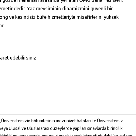
 gözde mekanları arasında yer alan OMÜ Sahil Tesisleri,
zmetindedir. Yaz mevsiminin dinamizmini güvenli bir
ng ve kesintisiz büfe hizmetleriyle misafirlerini yüksek
r.
aret edebilirsiniz
ı,Üniversitemizin bölümlerinin mezuniyet baloları ile Üniversitemiz
veya Ulusal ve Uluslararası düzeylerde yapılan sınavlarda birincilik