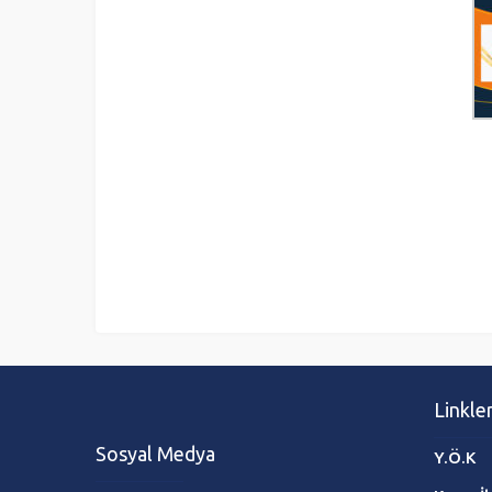
Linkle
Sosyal Medya
Y.Ö.K