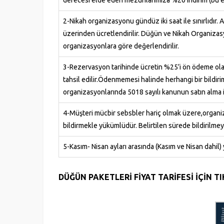
derecesi elde eden mezunlarımıza %20 indirim (bu etk
2-Nikah organizasyonu gündüz iki saat ile sınırlıdır
üzerinden ücretlendirilir. Düğün ve Nikah Organizasy
organizasyonlara göre değerlendirilir.
3-Rezervasyon tarihinde ücretin %25’i ön ödeme olara
tahsil edilir.Ödenmemesi halinde herhangi bir bildir
organizasyonlarında 5018 sayılı kanunun satın alma ile
4-Müşteri mücbir sebsbler hariç olmak üzere,organiz
bildirmekle yükümlüdür. Belirtilen sürede bildirilme
5-Kasım- Nisan ayları arasında (Kasım ve Nisan dahil
DÜĞÜN PAKETLERİ FİYAT TARİFESİ İÇİN T