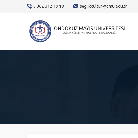
content
0 362 312 19 19
saglikkultur@omu.edu.tr