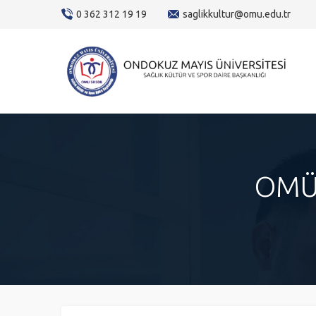
content
0 362 312 19 19
saglikkultur@omu.edu.tr
OMÜ 