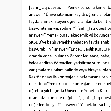
[safir_faq question=”Yemek bursuna kimler ba
answer=”Üniversitemizin kayıtlı öğrencisi ol
faydalanmak isteyen öğrenciler ilanda belirtile
başvurularını yapabilirler.”] [safir_faq questi
answer=” Yemek bursu akademik yıl boyunca ve
SKSDB’ye bağlı yemekhanelerden faydalanabili
başvurabilir?” answer=”Engelli Sağlık Kurulu R
oranda engeli bulunan öğrenciler; anne, baba, 
belgelendiren öğrenciler; yetiştirme yurdunda k
yarışmalarda takım halinde veya bireysel olarak
Rektör onayı ile kontenjan sınırlamasına tabi o
question=”Yemek bursu kontenjanı nerede beli
öğretim yılı başında Üniversite Yönetim Kurulu 
oranında birimlere dağıtılır. “] [safir_faq qu
değerlendiriliyor?” answer=” Yemek bursu baş