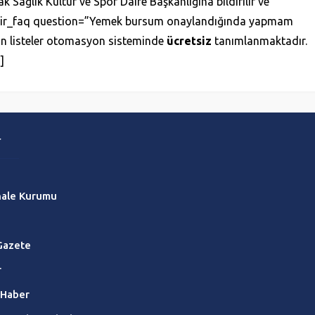
ak Sağlık Kültür ve Spor Daire Başkanlığına bildirilir ve
] [safir_faq question=”Yemek bursum onaylandığında yapmam
an listeler otomasyon sisteminde
ücretsiz
tanımlanmaktadır.
]
r
hale Kurumu
Gazete
r
 Haber