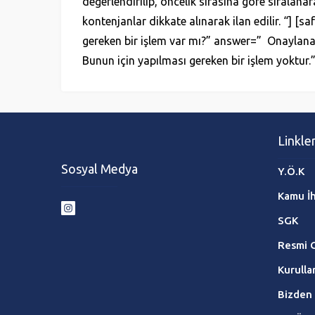
değerlendirilip, öncelik sırasına göre sıralanar
kontenjanlar dikkate alınarak ilan edilir. “
gereken bir işlem var mı?” answer=” Onaylan
Bunun için yapılması gereken bir işlem yoktur.”
Linkle
Sosyal Medya
Y.Ö.K
Kamu İ
SGK
Resmi 
Kurulla
Bizden