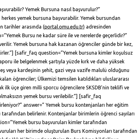
şvurabilir? Yemek Bursuna nasıl başvurulur?”
an herkes yemek bursuna başvurabilir. Yemek bursundan
n tarihler arasında (
portal.omu.edu.tr)
adresinden
on=”Yemek Bursu ne kadar süre ile ve nerelerde geçerlidir?”
rilir. Yemek bursuna hak kazanan öğrenciler günde bir kez,
rler.”] [safir_faq question=”Yemek bursuna kimler koşulsuz
aporu ile belgelenmek şartıyla yüzde kırk ve daha yüksek
eş veya kardeşinin şehit, gazi veya vazife malulü olduğunu
alan öğrenciler; Ülkemizi temsilen katıldıkları uluslararası
 ilk üçe giren milli sporcu öğrencilere SKSDB’nin teklifi ve
lmaksızın yemek bursu verilebilir.”] [safir_faq
rleniyor?” answer=” Yemek bursu kontenjanları her eğitim
tarafından belirlenir. Kontenjanlar birimlerin öğrenci sayıları
estion=”Yemek bursu başvuruları kimler tarafından
vuruları her birimde oluşturulan Burs Komisyonları tarafından